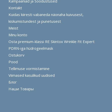
Kampaaniad ja Soodustused
Kontakt
Kuidas kiiresti vabaneda näonaha kuivusest,
kiskumistundest ja punetusest
Meist
Minu konto
Osta premium-klassi RE Skintox Wrinkle Fit Expert
PDRN-iga hüdrogeelmask
Ostukorv
Pood
Tellimuse vormistamine
Viimased kasulikud uudised
Блог
Наши Товары