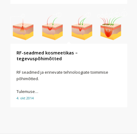
RF-seadmed kosmeetikas –
tegevuspõhimõtted
RF seadmed ja erinevate tehnoloogiate toimimise
põhimõtted.
Tulemuse…
4. okt 2014