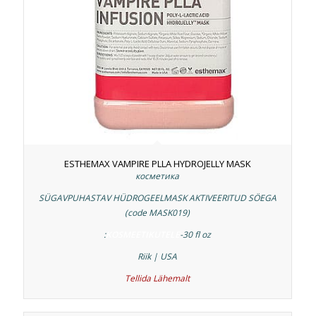
ESTHEMAX VAMPIRE PLLA HYDROJELLY MASK
косметика
SÜGAVPUHASTAV HÜDROGEELMASK AKTIVEERITUD SÖEGA
(code MASK019)
:
KOSMEETIKUTELE
-30 fl oz
Riik | USA
Tellida
Lähemalt