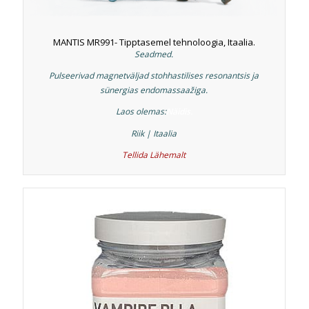
MANTIS MR991- Tipptasemel tehnoloogia, Itaalia.
Seadmed.
Pulseerivad magnetväljad stohhastilises resonantsis ja
sünergias endomassaažiga.
Laos olemas:
Näidis.
Riik | Itaalia
Tellida
Lähemalt