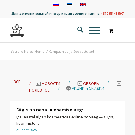
Для дополнительной информации звоните нам на
+372 55 41 597
You are here:
Home
/
Kampaaniad ja Soodustused
ВСЕ
/
/
/
НОВОСТИ
ОБЗОРЫ
/
АКЦИИ и СКИДКИ
ПОЛЕЗНОЕ
Sügis on naha uuenemise aeg:
Igal aastal algab kosmeetikas eriline hooaeg — sügis,
koorimiste…
21. sept 2025