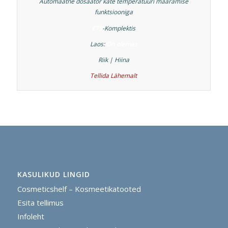
Automaatne dosaator käte temperatuuri määramise
funktsiooniga
€75
-Komplektis
Laos:
On olemas
Riik | Hiina
Tellida
Lähemalt
KASULIKUD LINGID
Cosmeticshelf – Kosmeetikatooted
Esita tellimus
Infoleht