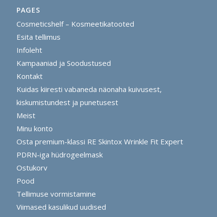
PAGES
Cosmeticshelf – Kosmeetikatooted
Esita tellimus
Infoleht
Kampaaniad ja Soodustused
Kontakt
Kuidas kiiresti vabaneda näonaha kuivusest,
kiskumistundest ja punetusest
Meist
Minu konto
Osta premium-klassi RE Skintox Wrinkle Fit Expert
PDRN-iga hüdrogeelmask
Ostukorv
Pood
Tellimuse vormistamine
Viimased kasulikud uudised